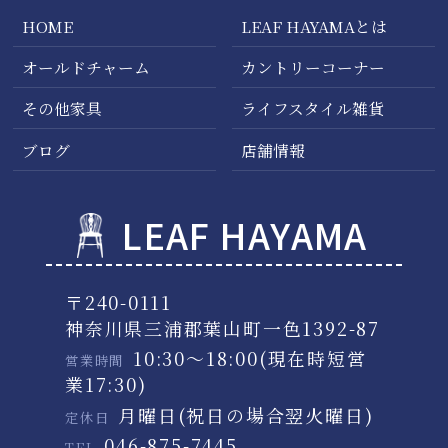
HOME
LEAF HAYAMAとは
2017/04/22
オールドチャーム
カントリーコーナー
家具現品特価品 追加しました。
その他家具
ライフスタイル雑貨
2017/04/18
ブログ
店舗情報
家具現品特価！
LEAF HAYAMA
2017/04/08
リビングダイニングテーブルセット
〒240-0111
2017/03/23
神奈川県三浦郡葉山町一色1392-87
幅が小さい チェスト
10:30～18:00(現在時短営
営業時間
業17:30)
月曜日(祝日の場合翌火曜日)
2017/03/17
定休日
ウオールナット チェスト
046-875-7445
TEL