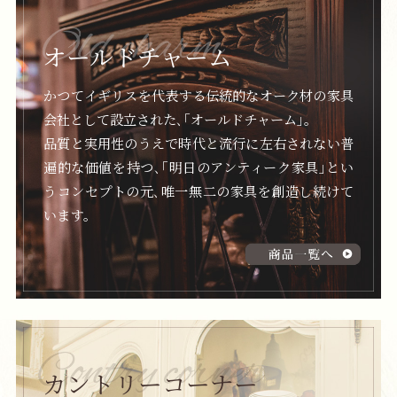
オールドチャーム
かつてイギリスを代表する伝統的なオーク材の
家具
会社として設立された､｢オールドチャーム｣｡
品質と実用性のうえで時代と流行に左右されない普
遍的な価値を持つ､
｢明日のアンティーク家具｣とい
うコンセプトの元､
唯一無二の家具を創造し続けて
います｡
カントリーコーナー