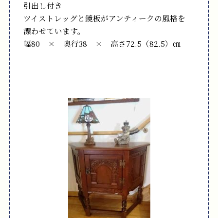
引出し付き
ツイストレッグと鏡板がアンティークの風格を
漂わせています。
幅80 × 奥行38 × 高さ72.5（82.5）㎝